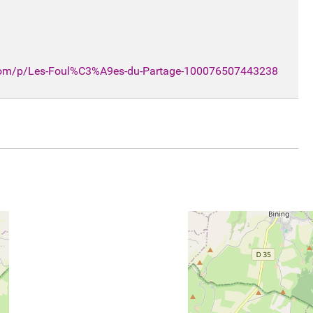
om/p/Les-Foul%C3%A9es-du-Partage-100076507443238