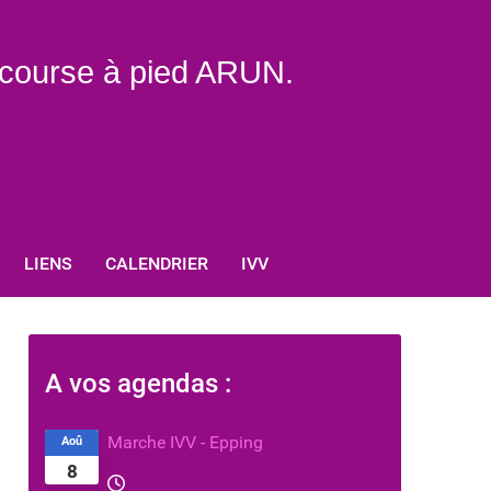
e course à pied ARUN.
LIENS
CALENDRIER
IVV
A vos agendas :
Marche IVV - Epping
Aoû
8