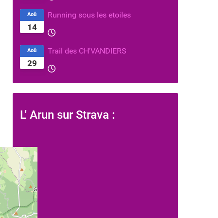
Running sous les etoiles
Aoû
14
Trail des CH'VANDIERS
Aoû
29
L' Arun sur Strava :